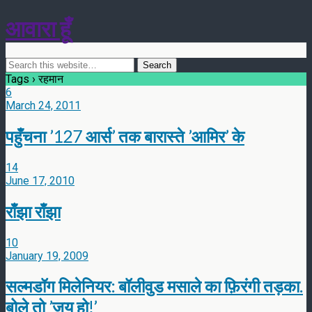
आवारा हूँ
Tags › रहमान
6
March 24, 2011
पहुँचना ’127 आर्स’ तक बारास्ते ’आमिर’ के
14
June 17, 2010
राँझा राँझा
10
January 19, 2009
सल्मडॉग मिलेनियर: बॉलीवुड मसाले का फ़िरंगी तड़का.
बोले तो ’जय हो!’