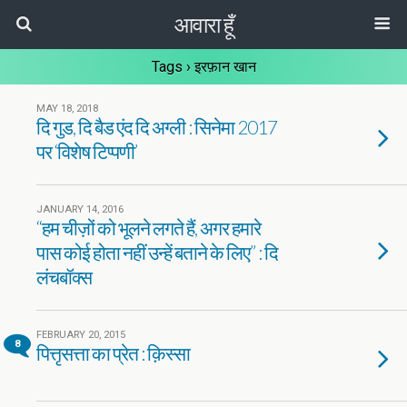
आवारा हूँ
Tags › इरफ़ान खान
MAY 18, 2018
दि गुड, दि बैड एंद दि अग्ली : सिनेमा 2017
पर ‘विशेष टिप्पणी’
JANUARY 14, 2016
“हम चीज़ों को भूलने लगते हैं, अगर हमारे
पास कोई होता नहीं उन्हें बताने के लिए” : दि
लंचबॉक्स
FEBRUARY 20, 2015
8
पित्तृसत्ता का प्रेत : क़िस्सा