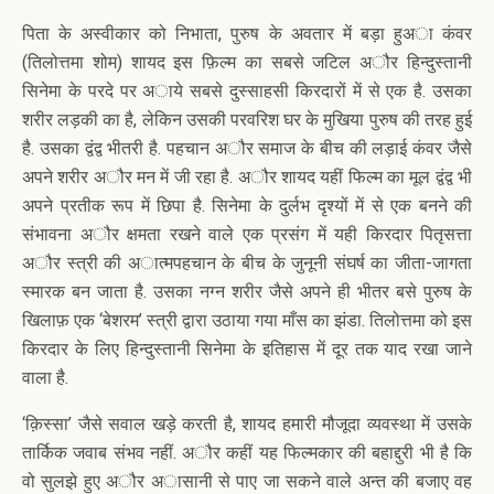
पिता के अस्वीकार को निभाता, पुरुष के अवतार में बड़ा हुअा कंवर
(तिलोत्तमा शोम) शायद इस फ़िल्म का सबसे जटिल अौर हिन्दुस्तानी
सिनेमा के परदे पर अाये सबसे दुस्साहसी किरदारों में से एक है. उसका
शरीर लड़की का है, लेकिन उसकी परवरिश घर के मुखिया पुरुष की तरह हुई
है. उसका द्वंद्व भीतरी है. पहचान अौर समाज के बीच की लड़ाई कंवर जैसे
अपने शरीर अौर मन में जी रहा है. अौर शायद यहीं फिल्म का मूल द्वंद्व भी
अपने प्रतीक रूप में छिपा है. सिनेमा के दुर्लभ दृश्यों में से एक बनने की
संभावना अौर क्षमता रखने वाले एक प्रसंग में यही किरदार पितृसत्ता
अौर स्त्री की अात्मपहचान के बीच के जुनूनी संघर्ष का जीता-जागता
स्मारक बन जाता है. उसका नग्न शरीर जैसे अपने ही भीतर बसे पुरुष के
खिलाफ़ एक ‘बेशरम’ स्त्री द्वारा उठाया गया माँस का झंडा. तिलोत्तमा को इस
किरदार के लिए हिन्दुस्तानी सिनेमा के इतिहास में दूर तक याद रखा जाने
वाला है.
‘क़िस्सा’ जैसे सवाल खड़े करती है, शायद हमारी मौजूदा व्यवस्था में उसके
तार्किक जवाब संभव नहीं. अौर कहीं यह फिल्मकार की बहाद्दुरी भी है कि
वो सुलझे हुए अौर अासानी से पाए जा सकने वाले अन्त की बजाए वह