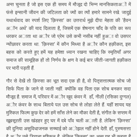
अन्त चुनता है जो इस एक ही समय में मौजूद दो भिन्न मानसिकताअों में
फंसे इन्सानी जीवन की जटिलता को ज्यों का त्यों हमारे सामने रखे. जादुई
यथार्थवाद का स्पर्श लिए ‘क़िस्सा’ का उत्तरार्ध मुझे दीपा मेहता की ‘हैवन
अॉन अर्थ’ की याद दिलाता है, जिसमें एक शेषनाग चाँद के पति का रूप
धरकर अाता था अौर जो प्रेम उसे कभी नसीब नहीं हुअा वो उसपर
न्योंछावर करता था. ‘क़िस्सा’ में कौन मिथ्या है अौर कौन हक़ीकत, इस
बहस को करते हुए हमें यह हमेशा ध्यान रखना चाहिए कि स्मृतियाँ अगर
समाज की सामूहिक हों तो निर्णय के क्षण वे कई बार जीती-जागती हक़ीकत
पर भारी पड़ती हैं.
गौर से देखें तो क़िस्सा का भूत सदा एक ही है, वो पितृसत्तात्मक सोच जो
सिर्फ पिता के जाने से जाती नहीं. क्योंकि वह पिता एक सोच बनकर सदा
मौजूद है. समाज में, परिवार में अौर खुद कंवर में. हाँ, नीली (रसिका दुग्गल)
अौर कंवर के साथ बिताये पल उस सोच से लोहा लेते हैं. यहीं शायद यह
मुश्किल फिल्म कुछ देर को हमें साँस लेने का मौका देती है, संगीत के सप्तम में
खूबसूरती उस खंडहर हुए घर में दबे पाँव चली अाती है. लेकिन ‘क़िस्सा’
की दुनिया असुविधाजनक सच्चाई को अोझल नहीं होने देती. हाँ, पुरुषसत्ता
है अौर उसे डिगाना मुश्किल है. लेकिन ‘क़िस्सा’ का अन्त यह भी कहता है