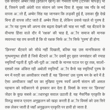
एक सरदार अम्बेर सिंह (इरफ़ान ख़ान) की गर्भवती पत्नी (टिस्का चोपड़ा) भी
है, जिसने उसी अंधेरी रात संतान को जन्म दिया है. सुबह जब गाँव के मर्द
वापस अाते हैं, अम्बेर सिंह यह जानकर कि लड़की हुई है, उसका मुँह देखे
बिना ही वापस लौट जाते हैं. अम्बेर पिता है, लेकिन उससे पहले वो पुरुष है.
अौर यह पुरुष की अपना वंश बढ़ता देखने की चाह भर नहीं. यह बँटवारे के
वीभत्स हिंसा वाले दौर में ‘रक्षक’ की चाह है, अौर समाज की मानक
व्यवस्था यह तय करती है कि वो रक्षक सिर्फ अौर सिर्फ ‘पुरुष’ ही होगा.
‘क़िस्सा’ बँटवारे को सीधे नहीं दिखाती, बल्कि यह उस मानसिकता से
गुत्थमगुत्था होती है जिसे बँटवारे अौर उसमें हुए वृहत जनसंहार की स्याह
स्मृतियाँ गढ़ती हैं. पूरी-की-पूरी अाबादी के मानस पटल पर दूर तक, सालों-
दशकों तक अंकित रही अबोली स्मृतियाँ. अौर कैसे यह स्मृतियाँ पुरुष के
मन में स्त्री का अस्वीकार रचती हैं. यह ‘क़िस्सा’ उस पुरुष मन के बारे में है.
ऐसा अस्वीकार जहाँ घर का मुखिया पुरुष स्वयँ अपनी संतान की असल
पहचान को स्वीकारने से इनकार कर देता है. विमर्श के स्तर पर ‘क़िस्सा’
जेंडर के कुछ सबसे अाधारभूत सवाल उठाती है. यह नैसर्गिक प्रकृति के
विरुद्ध समाज प्रदत्त अनुकूलन को खड़ा करती है अौर विमर्श को उस सिरे
तक लेकर जाती है जहाँ अनुकूलन प्रकृति पर हावी हो जाता है.