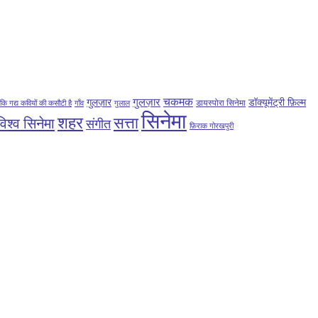
गुलज़ार
चकमक
गुलज़ार
डॉक्यूमेंट्री फ़िल्म
डायस्पोरा सिनेमा
ोंकि गद्य कवियों की कसौटी है
गाँव
गुलाल
सिनेमा
शहर
सत्ता
विश्व सिनेमा
संगीत
फ़िराक गोरखपुरी