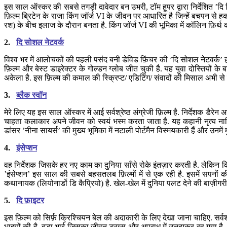
इस साल ऑस्कर की सबसे तगड़ी दावेदार बन उभरी, टॉम हूपर द्वारा निर्देशित ’दि कि
फ़िल्म ब्रिटेन के राजा किंग जॉर्ज VI के जीवन पर आधारित है जिन्हें बचपन से 
रश) के बीच इलाज के दौरान बनता है. किंग जॉर्ज VI की भूमिका में कॉलिन फ़िर्थ 
2.
दि सोशल नेटवर्क
विश्व भर में आलोचकों की पहली पसंद बनी डेविड फ़िंचर की ’दि सोशल नेटवर्क’ ह
फ़िल्म और बेस्ट डाइरेक्टर के गोल्डन ग्लोब जीत चुकी है. यह युवा दोस्तियों के बारे 
अकेला है. इस फ़िल्म की कमाल की स्क्रिप्ट/ एडिटिंग/ संवादों की मिसाल अभी से 
3.
ब्लैक स्वॉन
मेरे लिए यह इस साल ऑस्कर में आई सर्वश्रेष्ठ अंग्रेजी फ़िल्म है. निर्देशक डै
चाहता कलाकार अपने जीवन को स्वयं भस्म करता जाता है. यह कहानी नृत्य नाटिका ’
डांसर ’नीना सायर्स’ की मुख्य भूमिका में नटाली पोर्टमैन विस्मयकारी हैं और उनम
4.
इंसेप्शन
वह निर्देशक जिसके हर नए काम का दुनिया साँसे रोके इंतज़ार करती है. लेकिन 
’इंसेप्शन’ इस साल की सबसे बहसतलब फ़िल्मों में से एक रही है. इसमें सपनो
कथानायक (लियोनार्डो डि कैप्रियो) है. खेल-खेल में दुनिया पलट देने की बाज़ी
5.
दि फ़ाइटर
इस फ़िल्म को सिर्फ़ क्रिश्चियन बेल की अदाकारी के लिए देखा जाना चाहिए. सर्वश्
भाइयों की है. बड़ा भाई जिसका जीवन ड्रग्स और अपराध में उलझकर रह गया है. औ