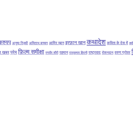
कथादेश
कश्यप
इरफ़ान खान
आमिर ख़ान
कविता के देस में
अनुषा रिज़वी
अमिताभ बच्चन
क्य
फ़िल्म समीक्षा
प्रेम
ात खबर
रहमान
राष्ट्रवाद
वरुण ग्रोवर
रोशनदान
रणवीर शौरी
राजकुमार हिरानी