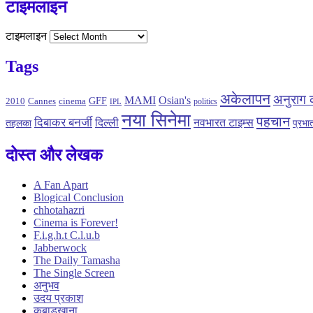
टाइमलाइन
टाइमलाइन
Tags
अकेलापन
अनुराग 
MAMI
Osian's
GFF
2010
Cannes
cinema
politics
IPL
नया सिनेमा
पहचान
दिबाकर बनर्जी
नवभारत टाइम्स
दिल्ली
तहलका
प्रभ
दोस्त और लेखक
A Fan Apart
Blogical Conclusion
chhotahazri
Cinema is Forever!
F.i.g.h.t C.l.u.b
Jabberwock
The Daily Tamasha
The Single Screen
अनुभव
उदय प्रकाश
कबाड़खाना