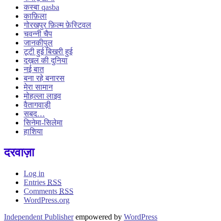
कस्बा qasba
काफ़िला
गोरखपुर फ़िल्म फ़ेस्टिवल
चवन्नी चैप
जानकीपुल
टूटी हुई बिखरी हुई
दख़ल की दुनिया
नई बात
बना रहे बनारस
मेरा सामान
मोहल्ला लाइव
वैतागवाड़ी
सबद…
सिनेमा-सिलेमा
हाशिया
दरवाज़ा
Log in
Entries
RSS
Comments
RSS
WordPress.org
Independent Publisher
empowered by
WordPress