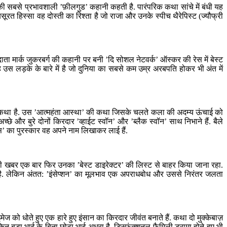
ाल की सबसे प्रभावशाली ’फ़ीलगुड’ कहानी कहती है. पारंपरिक कथा सांचे में बंधी यह
रत हिस्सा वह दोस्ती का रिश्ता है जो राजा और उनके स्पीच थैरेपिस्ट (ज्यौफ्री
ा मार्क जुकरबर्ग की कहानी पर बनी ’दि सोशल नेटवर्क’ ऑस्कर की रेस में बेस्ट
ें है. यह उस लड़के के बारे में है जो दुनिया का सबसे कम उम्र अरबपति होकर भी अंत में
घर्ष की कथा है. उस ’आत्महंता आस्था’ की कथा जिसके चलते कला की अदम्य ऊंचाई को
े और बुरे दोनों किरदार ’व्हाईट स्वॉन’ और ’ब्लैक स्वॉन’ साथ निभाने हैं. बैले
रेस’ का पुरस्कार वह अपने नाम लिखाकर लाई हैं.
ड़ी खबर एक बार फिर उनका ’बेस्ट डाइरेक्टर’ की लिस्ट से बाहर किया जाना रहा.
ा है. लेकिन अंतत: ’इंसेप्शन’ का मूलभाव एक अपराधबोध और उससे निरंतर जलता
ज को धोते हुए एक हारे हुए इंसान का किरदार जीवंत बनाते हैं. कथा दो मुक्केबाज़
बड़ा भाई के बिना छोटा भाई अधूरा है. डिस्फ़ंक्शनल फ़ैमिली ड्रामा होते हुए भी