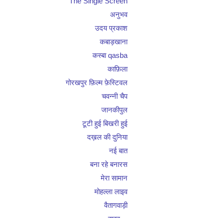
The Single Screen
अनुभव
उदय प्रकाश
कबाड़खाना
कस्बा qasba
काफ़िला
गोरखपुर फ़िल्म फ़ेस्टिवल
चवन्नी चैप
जानकीपुल
टूटी हुई बिखरी हुई
दख़ल की दुनिया
नई बात
बना रहे बनारस
मेरा सामान
मोहल्ला लाइव
वैतागवाड़ी