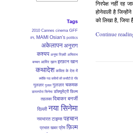
निरपेक्ष नहीं रह 
होनेवाली है जिन्ह
को लिखा है, जिया 
Tags
GFF
2010
Cannes
cinema
Continue readi
MAMI
Osian's
politics
IPL
अकेलापन
अनुराग
कश्यप
अनुषा रिज़वी
अमिताभ
इरफ़ान खान
आमिर ख़ान
बच्चन
कथादेश
कविता के देस में
क्योंकि गद्य कवियों की कसौटी है
गाँव
गुलज़ार
चकमक
गुलज़ार
गुलाल
डॉक्यूमेंट्री फ़िल्म
डायस्पोरा सिनेमा
दिबाकर बनर्जी
तहलका
नया सिनेमा
दिल्ली
पहचान
नवभारत टाइम्स
फ़िल्म
प्रेम
प्रभात खबर