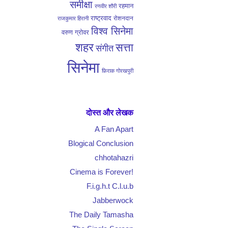
समीक्षा
रहमान
रणवीर शौरी
राष्ट्रवाद
रोशनदान
राजकुमार हिरानी
विश्व सिनेमा
वरुण ग्रोवर
शहर
सत्ता
संगीत
सिनेमा
फ़िराक गोरखपुरी
दोस्त और लेखक
A Fan Apart
Blogical Conclusion
chhotahazri
Cinema is Forever!
F.i.g.h.t C.l.u.b
Jabberwock
The Daily Tamasha