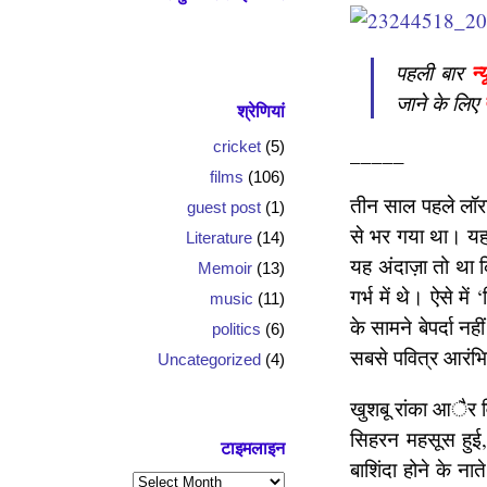
न्
पहली बार
जाने के लिए
श्रेणियां
cricket
(5)
_____
films
(106)
तीन साल पहले लॉरा 
guest post
(1)
से भर गया था। यह 
Literature
(14)
यह अंदाज़ा तो था 
Memoir
(13)
गर्भ में थे। ऐसे म
music
(11)
के सामने बेपर्दा न
politics
(6)
सबसे पवित्र आरंभि
Uncategorized
(4)
खुशबू रांका आैर वि
सिहरन महसूस हुई, 
टाइमलाइन
बाशिंदा होने के न