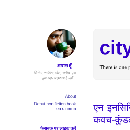
cit
आवारा हूँ…
There is one 
सिनेमा, साहित्य, खेल, संगीत, एक
युवा शहर धड़कता है यहाँ…
About
Debut non fiction book
एन इनसिग्
on cinema
कवच-कुंड
फेसबुक पर लाइक करें