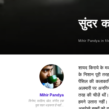
सुंदर 
Mihir Pandya
in
fi
शायद किराये के मका
के निशान पूरी तरह
पेंसिल की कलाकार
अलमारी पर अनगिनत
तरह की चीज़ें थी
Mihir Pandya
सिनेमा, साहित्य, खेल, संगीत, एक
हमने उतारा नहीं।
युवा शहर धड़कता है यहाँ…
अनदेखे बच्चों को 