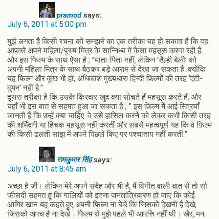
pramod
says:
July 6, 2011 at 5:00 pm
मुझे लगता है किसी रचना को समझने का एक तरीका यह हो सकता है कि वह
आपको अपने महिला/पुरुष मित्र के सान्निध्‍य में कैसा महसूस करवा रही है.
और इस फिल्‍म के साथ ऐसा है ; ”माता-पिता नहीं, लेकिन ’डेल्ही बेली’ को
अपनी महिला मित्र के साथ बैठकर बड़े आराम से देखा जा सकता है. क्योंकि
यह फ़िल्म और कुछ भी हो, अधिकांश मुख्यधारा हिन्दी फ़िल्मों की तरह ’एंटी-
वुमन’ नहीं है.”
दूसरा तरीका है कि उसके किरदार खुद क्‍या सोचते हैं महसूस करते हैं. और
यहाँ भी इस बात से सहमत हुआ जा सकता है ; ” इस फ़िल्म में आई स्त्रियाँ
जानती हैं कि उन्हें क्या चाहिए. वे उसे हासिल करने को लेकर कभी किसी तरह
की शर्मिंदगी या हिचक महसूस नहीं करतीं और सबसे महत्वपूर्ण यह कि वे फ़िल्म
की किसी ढलती सांझ में अपने पिछले किए पर पश्चाताप नहीं करतीं.”
रामकुमार सिंह
says:
July 6, 2011 at 8:45 am
अच्‍छा है जी। लेकिन मेरे अपने संदेह और भी है, मैं विनीत वाली बात से तो सौ
फीसदी सहमत हूं कि गालियों को इतना जनतांत्रिकरण हो जाए कि कोई
आमिर खान यह कहते हुए अपनी फिल्‍म ना बेचे कि जिसको देखनी है देखे,
जिसको अपच है ना देखे। फिल्‍म से मुझे पहले भी आपत्ति नहीं थी। खैर, मन