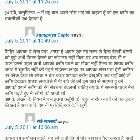
July 5, 2011 at 11:26 am
@ रवि, कनुप्रिया — मैं यह बात अपने छोटे भाई को कहता हूँ जो इस ब्लॉग का
तकनीकी पक्ष देखता है.
kanupriya Gupta
says:
July 5, 2011 at 10:49 am
मिहिर आपका ये लेख पढ़ा .अच्छा है आपने एक नई नजर से देखा देल्ली बल्ली
को.मुझे अभी फिल्म देखने का सोभाग्य नहीं मिला पर अब शायद देख भी न
पाऊ.इससे पहले कभी आपका ब्लॉग पढने का मौका नहीं मिला या शायद ब्लॉग
जगत में घुसपेंठ नहीं की पहले.मोहल्ला लाइव पर आपका लेख पढ़ा इंडी ब्लॉगर
पर लिंक देखा तो सोचा १ बार जरुर आपका ब्लॉग देखू.और जब यहाँ आई तो
ब्लॉग देखकर अच्छा लगा.वेसे में भी रवि जी की इस बात से सहमत हु की
आपको अपने ब्लॉग की रंग संरचना बदलनी चाहिए क्यूंकि ये समस्या पहले मेरा
ब्लॉग पढ़ते हुए भी लोगो को आती थी.
आपके लेखन के विषय में बस इतना कहूँगी की बहुत बारीक बातों को पकड़कर
लिखते है आप.बाकि अपनी प्रतिक्रिया देती रहूंगी.
रवि-रतलामी
says:
July 5, 2011 at 10:06 am
कृपया रंग संयोजन बदलें. यह स्पीड रीडिंग में घोर व्यवधान पैदा करता है. सही