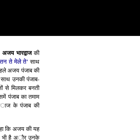
अजय भारद्वाज
।
की
रतन ते मेले ते’
साथ
पहले अजय पंजाब की
ो साथ उनकी पंजाब-
ानों से मिलकर बनती
समें पंजाब का तमाम
 अाज के पंजाब की
े कहा कि अजय की यह
ानी भी है अौर उनके