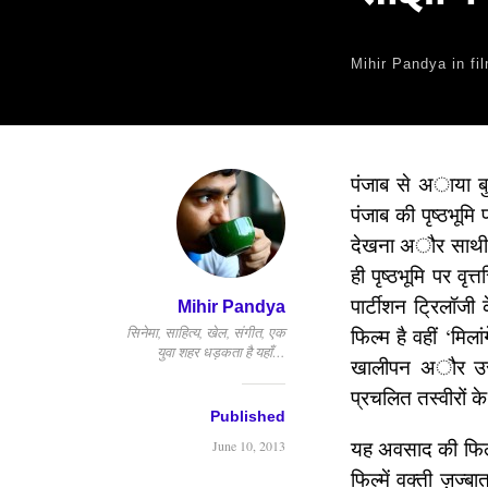
Mihir Pandya
in
fi
पंजाब से अाया ब
पंजाब की पृष्ठभूमि प
देखना अौर साथी क
ही पृष्ठभूमि पर वृत्त
पार्टीशन ट्रिलॉजी
Mihir Pandya
सिनेमा, साहित्य, खेल, संगीत, एक
फिल्म है वहीं ‘मिल
युवा शहर धड़कता है यहाँ…
खालीपन अौर उस ख
प्रचलित तस्वीरों क
Published
यह अवसाद की फिल्मे
June 10, 2013
फिल्में वक्ती ज़ज