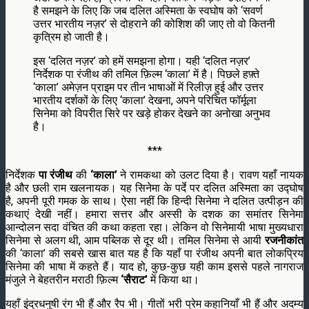
है समझने के लिए कि जब दलित अस्मिता के स्वघोष को ‘सवर्ण
उत्तर भारतीय नज़र’ से दोहराने की कोशिश की जाए तो वो कितनी
कृत्रिम हो जाती है।
इस ‘दलित नज़र’ को हमें समझना होगा। यही ‘दलित नज़र’
निर्देशक पा रंजीथ की तमिल फ़िल्म ‘काला’ में है। पिछले हफ़्ते
‘काला’ अमेज़न प्राइम पर तीन भाषाओं में रिलीज़ हुई और उत्तर
भारतीय दर्शकों के लिए ‘काला’ देखना, अपने परिचित फॉर्मूला
सिनेमा को विपरीत सिरे पर खड़े होकर देखने का अनोखा अनुभव
है।
***
निर्देशक
पा रंजीथ
की
‘काला’
ने रामकथा को उलट दिया है। रावण यहाँ नायक
है और छली राम खलनायक। यह सिनेमा के पर्दे पर दलित अस्मिता का उद्घोष
है, अपनी पूरी गमक के साथ। ऐसा नहीं कि हिन्दी सिनेमा ने दलित उत्पीड़न की
कथाएं देखी नहीं। हमारा सत्तर और अस्सी के दशक का समांतर सिनेमा
आन्दोलन सदा वंचित की कथा कहता रहा। लेकिन वो सिनेमायी भाषा मुख्यधारा
सिनेमा से अलग थी, आम पब्लिक से दूर थी। तमिल सिनेमा से आयी
रजनीकांत
की ‘काला’ की सबसे खास बात यह है कि यहाँ पा रंजीथ अपनी बात लोकप्रिय
सिनेमा की भाषा में कहते हैं। याद हो, कुछ-कुछ यही काम इससे पहले नागराज
मंजुले ने बेहतरीन मराठी फ़िल्म
‘सैराट’
में किया था।
यहाँ इंद्रधनुषी रंग भी हैं और रैप भी। गीतों भरी प्रेम कहानियाँ भी हैं और अदम्य