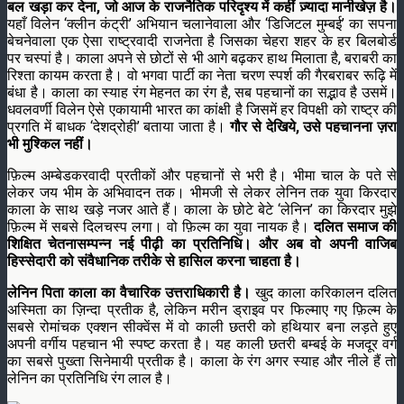
बल खड़ा कर देना, जो आज के राजनैतिक परिदृश्य में कहीं ज़्यादा मानीखेज़ है।
यहाँ विलेन ‘क्लीन कंट्री’ अभियान चलानेवाला और ‘डिजिटल मुम्बई’ का सपना
बेचनेवाला एक ऐसा राष्ट्रवादी राजनेता है जिसका चेहरा शहर के हर बिलबोर्ड
पर चस्पां है। काला अपने से छोटों से भी आगे बढ़कर हाथ मिलाता है, बराबरी का
रिश्ता कायम करता है। वो भगवा पार्टी का नेता चरण स्पर्श की गैरबराबर रूढ़ि में
बंधा है। काला का स्याह रंग मेहनत का रंग है, सब पहचानों का सद्भाव है उसमें।
धवलवर्णी विलेन ऐसे एकायामी भारत का कांक्षी है जिसमें हर विपक्षी को राष्ट्र की
प्रगति में बाधक ‘देशद्रोही’ बताया जाता है।
गौर से देखिये, उसे पहचानना ज़रा
भी मुश्किल नहीं।
फ़िल्म अम्बेडकरवादी प्रतीकों और पहचानों से भरी है। भीमा चाल के पते से
लेकर जय भीम के अभिवादन तक। भीमजी से लेकर लेनिन तक युवा किरदार
काला के साथ खड़े नजर आते हैं। काला के छोटे बेटे ‘लेनिन’ का किरदार मुझे
फ़िल्म में सबसे दिलचस्प लगा। वो फ़िल्म का युवा नायक है।
दलित समाज की
शिक्षित चेतनासम्पन्न नई पीढ़ी का प्रतिनिधि। और अब वो अपनी वाजिब
हिस्सेदारी को संवैधानिक तरीके से हासिल करना चाहता है।
लेनिन पिता काला का वैचारिक उत्तराधिकारी है।
खुद काला करिकालन दलित
अस्मिता का ज़िन्दा प्रतीक है, लेकिन मरीन ड्राइव पर फिल्माए गए फ़िल्म के
सबसे रोमांचक एक्शन सीक्वेंस में वो काली छतरी को हथियार बना लड़ते हुए
अपनी वर्गीय पहचान भी स्पष्ट करता है। यह काली छतरी बम्बई के मजदूर वर्ग
का सबसे पुख्ता सिनेमायी प्रतीक है। काला के रंग अगर स्याह और नीले हैं तो
लेनिन का प्रतिनिधि रंग लाल है।