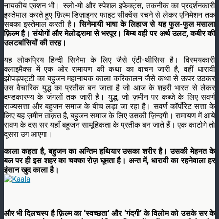
नायकीय एक्शन भी। स्लो-मो और स्पेशल इफेक्ट्स, तकनीक का प्रदर्शनकारी
इस्तेमाल करते हुए फ़िल्म डिज़ाइनर फाइट सीक्वेंस रचने से लेकर एनिमेशन तक
सबका इस्तेमाल करती है।
सिनेमायी भाषा के लिहाज से यह फुल-फुल मसाला
फ़िल्म है। संयोगों और मेलोड्रामा से भरपूर। बिम्ब वही पर अर्थ उलट, कबीर की
उलटबांसियों की तरह।
यह लोकप्रिय हिन्दी सिनेमा के लिए जैसे एंटी-थीसिस है। विस्मयकारी
क्लाइमैक्स में एक ओर रामायण की कथा का वाचन जारी है, वहीं धारावी
झोपड़पट्टी का बहुजन महानायक काला करिकालन जैसे कथा से ऊपर उठकर
उस वैचारिक युद्ध का प्रतीक बन जाता है जो आज के शहरी भारत से लेकर
दण्डकारण्य के जंगलों तक जारी है। युद्ध, जो ज़मीन पर कब्जे के लिए सवर्ण
राज्यसत्ता और बहुजन समाज के बीच लड़ा जा रहा है। सवर्ण कॉर्पोरेट सत्ता के
लिए यह ज़मीन ताक़त है, बहुजन समाज के लिए उसकी ज़िन्दगी। रामायण में आये
रावण के दस सर यहाँ बहुजन सामूहिकता के प्रतीक बन जाते हैं। एक काटोगे तो
दूसरा उग आएगा।
काला कहता है, बहुजन का अन्तिम हथियार उसका शरीर है। उसकी मेहनत के
बल पर ही इस शहर का चक्का रोज़ घूमता है। अन्त में, धारावी का रहनेवाला हर
इंसान खुद काला है।
और भी दिलचस्प है फ़िल्म का ‘स्वच्छता’ और ‘गंदगी’ के विलोम को उसके सर के