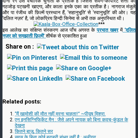
दोनों रंग उस वैचारिक चुनौती के प्रतीक हैं जिससे सवर्ण-कॉर्पोरेट सत्ता का
गठजोड़ पटखनी खाएगा, और काला इनके एका का प्रतीक है। नागराज मंजुले
और पा रंजीथ की फ़िल्में प्रस्थान हैं, ‘सहानुभूति’ से ‘स्वानुभूति’ की ओर। यह
‘दलित नज़र’ है, जो लोकप्रिय हिन्दी सिनेमा से अभी तक अनुपस्थित थी।
***
इस आलेख का संक्षिप्त संस्करण आज पाँच अगस्त के
प्रभात खबर
में
‘दलित
नज़र को समझाती फ़िल्में’
शीर्षक से प्रकाशित हुआ
Share on :
Related posts:
“मैं खामोशी की मौत नहीं मरना चाहता!” ~पीयूष मिश्रा.
एन इनसिग्निफिकेंट मैन : जैसे अपने नायक को बिना कवच-कुंडल के
देखना
कितने बाजू, कितने सर
न्याय के बिना कोई बराबरी संभव नहीं है : अलीगढ़