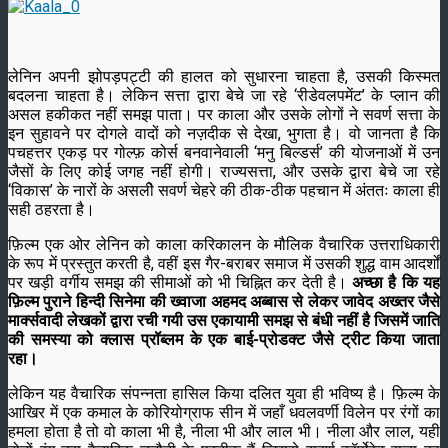
लेनिन अपनी झोपड़पट्टी की हालत को सुधारना चाहता है, उसकी किस्मत
बदलना चाहता है। लेकिन सत्ता द्वारा बेचे जा रहे ‘रीडेवलपमेंट’ के प्लान की
असल हकीकत नहीं समझ पाता। पर काला और उसके लोगों ने सवर्ण सत्ता के
इन सुहावने पर दोगले वादों को नज़दीक से देखा, भुगता है। वो जानता है कि
पचहत्तर एकड़ पर गोल्फ़ कोर्स बनवानेवाली ‘मनु बिल्डर्स’ की योजनाओं में उन
जैसों के लिए कोई जगह नहीं होगी। राज्यसत्ता, और उसके द्वारा बेचे जा रहे
‘विकास’ के नारों के असलीे सवर्ण चेहरे की ठीक-ठीक पहचान में अंततः काला ही
सही ठहरता है।
फ़िल्म एक ओर लेनिन को काला करिकालन के मौलिक वैचारिक उत्तराधिकारी
के रूप में प्रस्तुत करती है, वहीं इस गैर-बराबर समाज में उसकी शुद्ध वाम आदर्शों
पर खड़ी वर्गीय समझ की सीमाओं को भी चिह्नित कर देती है।
अच्छा है कि यह
फ़िल्म पुराने हिन्दी सिनेमा की ख्वाजा अहमद अब्बास से लेकर जावेद अख्तर जैसे
मार्क्सवादी लेखकों द्वारा रची गयी उस एकायामी समझ से बंधी नहीं है जिसमें जाति
की समस्या को क्लास प्रॉब्लम के एक बाई-प्रोडक्ट जैसे ट्रीट किया जाता
रहा।
लेकिन यह वैचारिक संपन्नता हासिल किया दलित युवा ही भविष्य है। फ़िल्म के
आखिर में एक कमाल के कोरियोग्राफ सीन में जहाँ धवलवर्णी विलेन पर रंगों का
हमला होता है तो वो काला भी है, नीला भी और लाल भी। नीला और लाल, यही