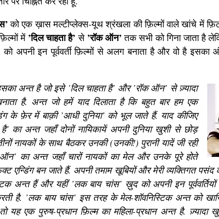
र पर चिह्नित कर रहा हूँ.
ंस’
को एक ख़ास मल्टीप्लेक्स-यूथ श्रंखला की फ़िल्मों वाले खांचे में फ
’दिल चाहता है’
’रॉक ऑन’
िल्मों में
से
तक सभी को गिना जाता है लेक
को अपनी इन पूर्ववर्ती फ़िल्मों से अलग बनाता है और वो है इसका अं
सका अन्त है जो इसे ’दिल चाहता है’ और ’रॉक ऑन’ से ज़्यादा
 बनाता है. अन्त जो हमें याद दिलाता है कि बहुत बार हम एक
डिंग के फ़ेर में बाक़ी ’आधी दुनिया’ को भूल जाते हैं. याद कीजिए
है’ का अन्त जहाँ दोनों नायिकायें अपनी दुनिया खुशी से छोड़
ीनों नायकों के साथ बैठकर उनकी (उनकी!) पुरानी यादें जी रही
क ऑन’ का अन्त जहाँ चारों नायकों का मेल और उनके पूरे होते
ैक्ट एन्डिंग बन जाते हैं. अपनी तमाम खूबियों और मेरी व्यक्तिगत पसंद क
टिक अन्त हैं और यहीं ’लक बाय चांस’ ख़ुद को अपनी इन पूर्ववर्तिय
ी है. ’लक बाय चांस’ इस तरह के मेल-शॉवनिस्टिक अन्त को खारिज़
ं तो यह एक पुरुष-प्रधान फ़िल्म का महिला-प्रधान अन्त है. ज़्यादा 