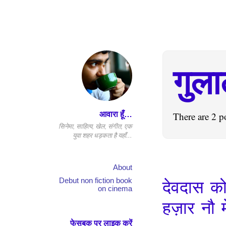
गुल
आवारा हूँ…
There are 2 p
सिनेमा, साहित्य, खेल, संगीत, एक
युवा शहर धड़कता है यहाँ…
About
Debut non fiction book
देवदास क
on cinema
हज़ार नौ म
फेसबुक पर लाइक करें