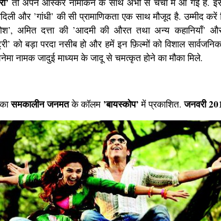
री’
तो अपने ऑस्कर नामांकन के साथ अभी से चर्चा में आ गई है. इस फ
्दादिली और ’गांधी’ की सी प्रामाणिकता एक साथ मौजूद है. उम्मीद करें
ोश’, अमित दत्ता की ’आदमी की औरत तथा अन्य कहानियाँ’ और
ट्री’ को बड़ा परदा नसीब हो और हमें इन फ़िल्मों को विशाल सार्वजनिक
ेमा नामक जादुई माध्यम के जादू से चमत्कृत होने का मौका मिले.
समकालीन जनमत
’बायस्कोप’
जनवरी 20
िका
के कॉलम
में प्रकाशित.