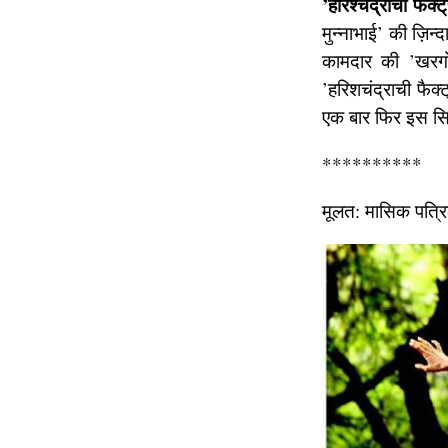
’हरिश्चंद्राची फैक्ट्
मुन्नाभाई’ की ज़िन
कामदार की ’खरग
’हरिशचंद्राची फैक्
एक बार फिर इस सिन
**********
मूलत: मासिक पत्र