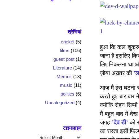
श्रेणियां
cricket
(5)
हुआ कि कल शुक्रवार
films
(106)
जाना है इसलिए किसी
guest post
(1)
लिए निकलना था और 
Literature
(14)
’ल
ज़ोया अख़्तर की
Memoir
(13)
music
(11)
आज मैं इस घटना से
politics
(6)
करते हुए बार-बार म
Uncategorized
(4)
क्योंकि रोहन सिप्
मैं बहुत बाद में द
’देव डी’
जगह
को र
टाइमलाइन
का रास्ता इसी फ़िल