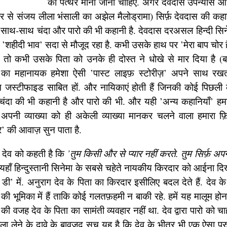
का पत्थर मानी जानी चाहिए. अगर देवदास उपन्यास 
 तौर से संजय लीला भंसाली का अझेल मैलोड्रामा) सिर्फ़ देवदास की कहा
े साथ-साथ चंदा और पारो की भी कहानी है. देवदास दरअसल हिन्दी सि
’शहीदी भाव’ सदा से मौजूद रहा है. कभी उसके हाथ पर ’मेरा बाप चोर ह
) तो कभी उसके पिता को उनके ही दोस्त ने धोखे से मार दिया है (बाज
ेमा का महानायक हमेशा ऐसी ’पास्ट लाइफ़ स्टोरीज़’ अपने साथ र
जस्टीफाइड साबित हों. और नायिकाएं होती हैं जिनकी कोई पिछली कह
ं चंदा की भी कहानी है और पारो की भी. और यही ’अन्य कहानियाँ’ हम
 अपनी व्याख्या को ही अकेली व्याख्या मानकर चलने वाला हमारा 
’ की आवाज़ सुन पाता है.
ा देव को कहती है कि
’तुम किसी और से प्यार नहीं करते. तुम सिर्फ़ अप
ाँ हिन्दुस्तानी सिनेमा के सबसे चहेते नायकीय किरदार को आईना दिख
डी’ में. अनुराग देव के पिता का किरदार इसीलिए बदल देते हैं. देव क
की भूमिका में हैं ताकि कोई गलतफ़हमी न बाकी रहे. हमें यह मालूम हो
 की वजह देव के पिता का सामंती व्यवहार नहीं था. देव द्वारा पारो क
जला लेने के दावे के बावजूद सच यह है कि देव के भीतर भी एक ऐसा पुरुष