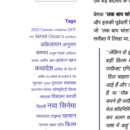
एक बड़े बदलाव के तौ
’लक बाय चा
बेशक
Tags
और इसकी पूर्ववर्ती फ़
जो ’लक बाय चांस’ 
GFF
2010
Cannes
cinema
MAMI
Osian's
politics
समीक्षा में लिखा था,
IPL
अकेलापन
अनुराग
“लेकिन वो इ
कश्यप
अनुषा रिज़वी
अमिताभ
बड़ी फ़िल्म
इरफ़ान खान
आमिर ख़ान
बच्चन
कथादेश
परफ़ैक्ट एन्
कविता के देस में
’दिल चाहता 
क्योंकि गद्य कवियों की कसौटी है
गाँव
गुलज़ार
चकमक
गुलज़ार
आई हैं और त
गुलाल
डॉक्यूमेंट्री फ़िल्म
डायस्पोरा सिनेमा
हैं. या ’रॉ
दिबाकर बनर्जी
तहलका
सपने ही परफ़
नया सिनेमा
दिल्ली
मेल-शॉवनिस्
पहचान
नवभारत टाइम्स
कर अलग करत
फ़िल्म
भाषा में कहू
प्रेम
प्रभात खबर