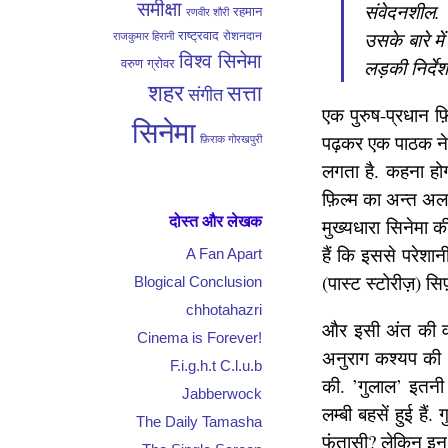
समीक्षा
संवेदनशील.
रहमान
रणवीर शौरी
उसके बारे मे
राष्ट्रवाद
रोशनदान
राजकुमार हिरानी
विश्व सिनेमा
लड़की निर्द
वरुण ग्रोवर
शहर
सत्ता
संगीत
एक पुरुष-प्रधान फ
सिनेमा
पढ़कर एक पाठक ने ट
फ़िराक गोरखपुरी
लगता है. कहना होग
फ़िल्म का अन्त अल
दोस्त और लेखक
मुख्यधारा सिनेमा क
हैं कि इससे परेशान
A Fan Apart
(पास्ट स्टोरीज़) सि
Blogical Conclusion
chhotahazri
और इसी अंत की वज
Cinema is Forever!
अनुराग कश्यप की
F.i.g.h.t C.l.u.b
की. ’गुलाल’ इतनी 
Jabberwock
लम्बी बहसें हुई है
The Daily Tamasha
फंतासी? लेकिन इन 