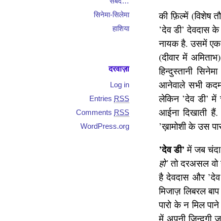
सबद…
की फ़िल्में (विशेष
सिनेमा-सिलेमा
’देव डी’ देवदास क
हाशिया
नायक है. उसमें एक 
(दीवार में अमिताभ
दरवाज़ा
हिन्दुस्तानी सिन
आनेवाले सभी कदम 
Log in
लेकिन ’देव डी’ मे
Entries
RSS
आईना दिखाती हैं.
Comments
RSS
’ख़ामोशी के उस पार
WordPress.org
’देव डी’
में जब चंद
हो’
तो दरअसल वो यह
है देवदास और ’देव 
मिजाज़ लिबरल बाप 
पारो के न मिल पाने
में अपनी ज़िन्दगी 