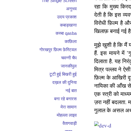
The Single Screen
रहा कि मुख्य किर
अनुभव
देती है कि इस व्यव
उदय प्रकाश
विरोधी फ़िल्म है 
कबाड़खाना
खिलाफ़ बनाई गई है 
कस्बा qasba
काफ़िला
मुझे खुशी है कि मैं
गोरखपुर फ़िल्म फ़ेस्टिवल
हैं. इस मायने में
चवन्नी चैप
दिलाता है. यह निरंक
जानकीपुल
मित्र पल्लव ने ऐस
टूटी हुई बिखरी हुई
फ़िल्म के आखिरी दृ
दख़ल की दुनिया
नायिका की आँख से ब
नई बात
एक स्त्री को माध्
बना रहे बनारस
ज़रा नहीं बदलता. मा
मेरा सामान
गुलाल के असल अर्थ
मोहल्ला लाइव
वैतागवाड़ी