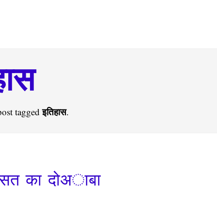
हास
इतिहास
post tagged
.
रासत का दोअाबा