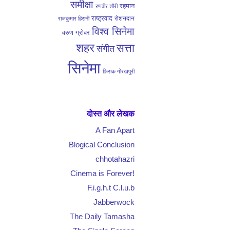
समीक्षा
रहमान
रणवीर शौरी
राष्ट्रवाद
रोशनदान
राजकुमार हिरानी
विश्व सिनेमा
वरुण ग्रोवर
शहर
सत्ता
संगीत
सिनेमा
फ़िराक गोरखपुरी
दोस्त और लेखक
A Fan Apart
Blogical Conclusion
chhotahazri
Cinema is Forever!
F.i.g.h.t C.l.u.b
Jabberwock
The Daily Tamasha