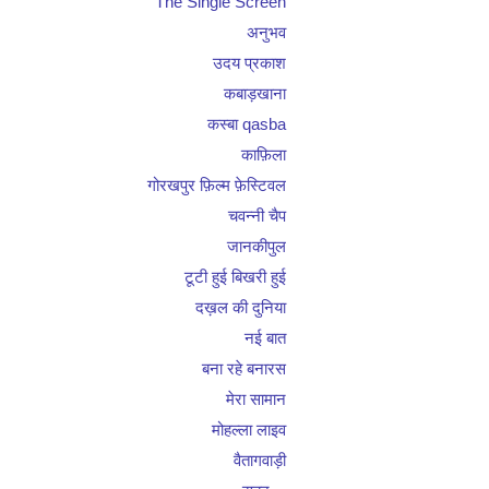
The Single Screen
अनुभव
उदय प्रकाश
कबाड़खाना
कस्बा qasba
काफ़िला
गोरखपुर फ़िल्म फ़ेस्टिवल
चवन्नी चैप
जानकीपुल
टूटी हुई बिखरी हुई
दख़ल की दुनिया
नई बात
बना रहे बनारस
मेरा सामान
मोहल्ला लाइव
वैतागवाड़ी