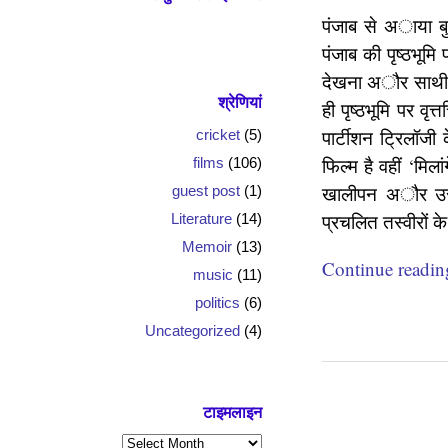
पंजाब से अाया ब
पंजाब की पृष्ठभूमि प
देखना अौर साथी क
श्रेणियां
ही पृष्ठभूमि पर वृत्त
पार्टीशन ट्रिलॉजी
cricket
(5)
फिल्म है वहीं ‘मिल
films
(106)
खालीपन अौर उस ख
guest post
(1)
प्रचलित तस्वीरों क
Literature
(14)
Memoir
(13)
Continue readi
music
(11)
politics
(6)
Uncategorized
(4)
टाइमलाइन