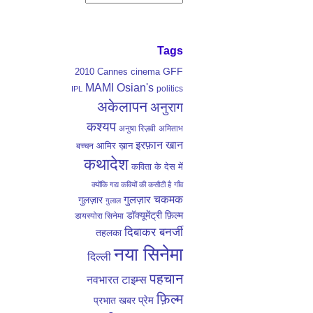
Tags
GFF
2010
Cannes
cinema
MAMI
Osian's
politics
IPL
अकेलापन
अनुराग
कश्यप
अनुषा रिज़वी
अमिताभ
इरफ़ान खान
आमिर ख़ान
बच्चन
कथादेश
कविता के देस में
क्योंकि गद्य कवियों की कसौटी है
गाँव
गुलज़ार
चकमक
गुलज़ार
गुलाल
डॉक्यूमेंट्री फ़िल्म
डायस्पोरा सिनेमा
दिबाकर बनर्जी
तहलका
नया सिनेमा
दिल्ली
पहचान
नवभारत टाइम्स
फ़िल्म
प्रेम
प्रभात खबर