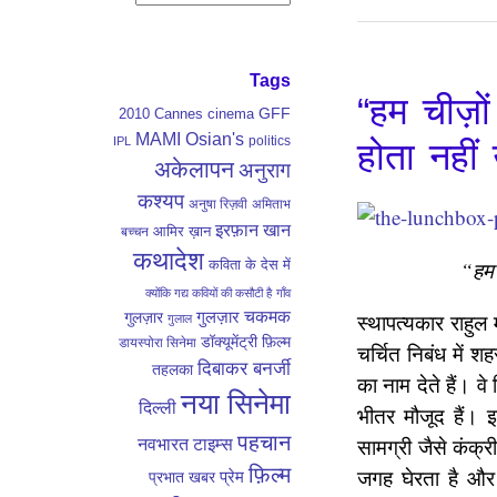
Tags
“हम चीज़ो
GFF
2010
Cannes
cinema
MAMI
Osian's
politics
IPL
होता नहीं 
अकेलापन
अनुराग
कश्यप
अनुषा रिज़वी
अमिताभ
इरफ़ान खान
आमिर ख़ान
बच्चन
कथादेश
कविता के देस में
“हम च
क्योंकि गद्य कवियों की कसौटी है
गाँव
गुलज़ार
चकमक
गुलज़ार
स्थापत्यकार राहुल
गुलाल
डॉक्यूमेंट्री फ़िल्म
डायस्पोरा सिनेमा
चर्चित निबंध में श
दिबाकर बनर्जी
तहलका
का नाम देते हैं। व
नया सिनेमा
दिल्ली
भीतर मौजूद हैं। 
पहचान
सामग्री जैसे कंक्र
नवभारत टाइम्स
फ़िल्म
जगह घेरता है और
प्रेम
प्रभात खबर