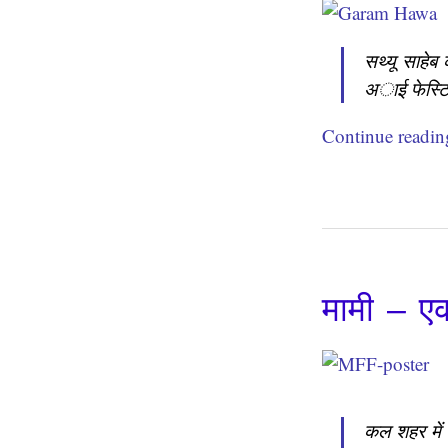
सथ्यू साहेब
अाई फेस्टिव
Continue readi
मामी – ए
कल शहर में