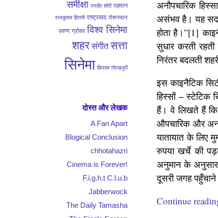
समीक्षा
अनौपचारिक हिस्सा
रहमान
रणवीर शौरी
असंभव है। यह सदा ग
राष्ट्रवाद
रोशनदान
राजकुमार हिरानी
विश्व सिनेमा
होता है।”[1]
काइनै
वरुण ग्रोवर
शहर
सत्ता
सुधार करती रहती 
संगीत
निरंतर बदलती शहरी
सिनेमा
फ़िराक गोरखपुरी
इस काइनैटिक सिटी 
हिस्सों − स्टेटिक
दोस्त और लेखक
हैं। वे लिखते हैं 
औपचारिक और अनौपच
A Fan Apart
यातायात के लिए म
Blogical Conclusion
रुपया खर्चे की प
chhotahazri
अनुमान के अनुसार त
Cinema is Forever!
दूसरी जगह पहुँचाने
F.i.g.h.t C.l.u.b
Jabberwock
Continue readi
The Daily Tamasha