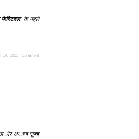
 फेस्टिवल’
के पहले
 14, 2013
|
Comment
या. अौर अाज सुबह