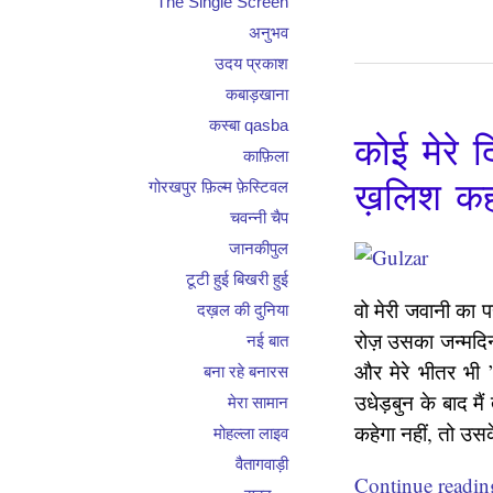
The Single Screen
अनुभव
उदय प्रकाश
कबाड़खाना
कस्बा qasba
कोई मेरे 
काफ़िला
ख़लिश कहा
गोरखपुर फ़िल्म फ़ेस्टिवल
चवन्नी चैप
जानकीपुल
टूटी हुई बिखरी हुई
वो मेरी जवानी का प
दख़ल की दुनिया
रोज़ उसका जन्मदिन
नई बात
और मेरे भीतर भी
बना रहे बनारस
उधेड़बुन के बाद म
मेरा सामान
कहेगा नहीं, तो उस
मोहल्ला लाइव
वैतागवाड़ी
Continue readi