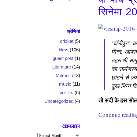
सिनेमा 2
श्रेणियां
cricket
(5)
‘बॉलीवुड’ क
films
(106)
भिन्न, आपस
guest post
(1)
ठहरा भी साम
Literature
(14)
का सामंजस्य 
Memoir
(13)
छांटने से ज़्
music
(11)
कुछ भिन्न कि
politics
(6)
तो सदी के इस सोलहवे
Uncategorized
(4)
Continue readi
टाइमलाइन