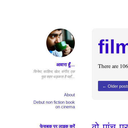
fil
आवारा हूँ…
There are 106
सिनेमा, साहित्य, खेल, संगीत, एक
युवा शहर धड़कता है यहाँ…
←
Older post
About
Debut non fiction book
on cinema
वो पांच प
फेसबुक पर लाइक करें