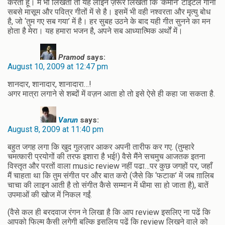
करता हूँ। मैं भी लिखता तो यह लाइन ज़रूर लिखता कि ‘कमीने’ टाइटल गाना
सबसे मासूम और पवित्र गीतों में से है। इसमें भी वही नश्वरता और मृत्यु बोध
है, जो ‘तुम गए सब गया’ में है। हर सुबह उठने के बाद यही गीत सुनने का मन
होता है मेरा। यह हमारा भजन है, अपने सब आध्यात्मिक अर्थों में।
Pramod
says:
August 10, 2009 at 12:47 pm
शानदार, शानादार, शानादारा…!
अगर मात्रा लगाने से शब्‍दों में वज़न आता हो तो इसे ऐसे ही कहा जा सकता है.
Varun
says:
August 8, 2009 at 11:40 pm
बहुत जगह लगा कि खुद गुलज़ार आकर अपनी तारीफ कर गए. (तुम्हारे
चमत्कारी प्रयोगों की तरफ इशारा है भई!) वैसे मैंने सचमुच आजतक इतना
विस्तृत और परतों वाला music review नहीं पढा…पर कुछ जगहों पर, जहाँ
मैं चाहता था कि तुम संगीत पर और बात करो (जैसे कि ‘फटाक’ में जब ग़ालिब
चाचा की लाइन आती है तो संगीत कैसे सम्मान में धीमा सा हो जाता है), बातें
उपमाओं की खोज में निकल गईं.
(वैसे कल ही बरदवाज रंगन ने लिखा है कि आप review इसलिए ना पढें कि
आपको फिल्म कैसी लगेगी बल्कि इसलिय पढें कि review लिखने वाले को