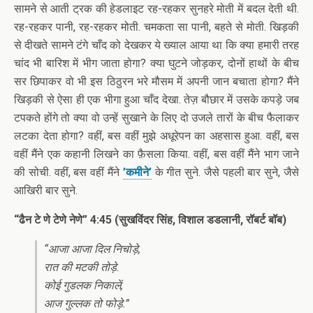
सामने से आती ट्रक की हेडलाइट रह-रहकर सुनहरे मोती में बदल देती थी.
रह-रहकर पानी, रह-रहकर मोती. चमकता सा पानी, बहते से मोती. खिड़की
से दीखते सामने टंगे चाँद को देखकर ये ख्याल आया था कि क्या हमारी तरह
चांद भी बारिश में भीग जाता होगा? क्या घुटने जोड़कर, दोनों हाथों के बीच
सर छिपाकर वो भी इस ठिठुरन भरे मौसम में अपनी जान बचाता होगा? मैंने
खिड़की से ऐसा ही एक भीगा हुआ चाँद देखा. तेज़ बौछार में उसके कपड़े जब
टपकते होंगे तो क्या वो उन्हें सुखाने के लिए दो उजले तारों के बीच फैलाकर
लटका देता होगा? वहीं, बस वहीं मुझे अधूरेपन का अहसास हुआ. वहीं, बस
वहीं मैंने एक कहानी लिखने का फ़ैसला किया. वहीं, बस वहीं मैंने भाग जाने
की सोची. वहीं, बस वहीं मैंने
’कमीने’
के गीत सुने. जैसे पहली बार सुने, जैसे
आखिरी बार सुने.
“ढैन टे णे टेणे नेणे” 4:45 (सुखविंदर सिंह, विशाल डडलानी, रॉबर्ट बॉब)
“आजा आजा दिल निचोड़े,
रात की मटकी तोड़े.
कोई गुडलक निकालें,
आज गुल्लक तो फोड़े.”