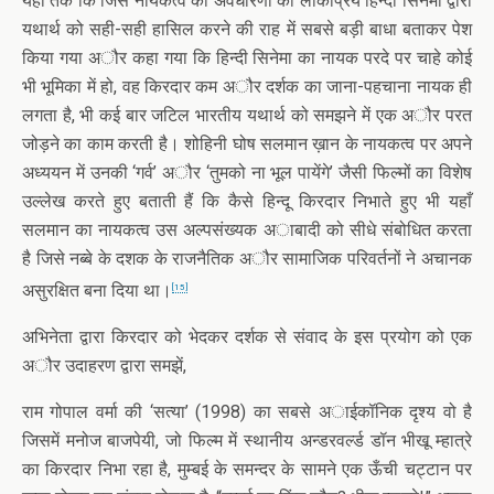
यहाँ तक कि जिस नायकत्व की अवधारणा को लोकप्रिय हिन्दी सिनेमा द्वारा
यथार्थ को सही-सही हासिल करने की राह में सबसे बड़ी बाधा बताकर पेश
किया गया अौर कहा गया कि हिन्दी सिनेमा का नायक परदे पर चाहे कोई
भी भूमिका में हो, वह किरदार कम अौर दर्शक का जाना-पहचाना नायक ही
लगता है, भी कई बार जटिल भारतीय यथार्थ को समझने में एक अौर परत
जोड़ने का काम करती है। शोहिनी घोष सलमान ख़ान के नायकत्व पर अपने
अध्ययन में उनकी ‘गर्व’ अौर ‘तुमको ना भूल पायेंगे’ जैसी फिल्मों का विशेष
उल्लेख करते हुए बताती हैं कि कैसे हिन्दू किरदार निभाते हुए भी यहाँ
सलमान का नायकत्व उस अल्पसंख्यक अाबादी को सीधे संबोधित करता
है जिसे नब्बे के दशक के राजनैतिक अौर सामाजिक परिवर्तनों ने अचानक
असुरक्षित बना दिया था।
[15]
अभिनेता द्वारा किरदार को भेदकर दर्शक से संवाद के इस प्रयोग को एक
अौर उदाहरण द्वारा समझें,
राम गोपाल वर्मा की ‘सत्या’ (1998) का सबसे अाईकॉनिक दृश्य वो है
जिसमें मनोज बाजपेयी, जो फिल्म में स्थानीय अन्डरवर्ल्ड डॉन भीखू म्हात्रे
का किरदार निभा रहा है, मुम्बई के समन्दर के सामने एक ऊँची चट्टान पर