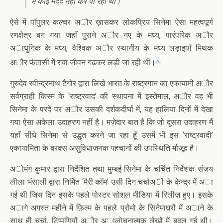
में कोई मदद नहीं कर पा रही थीं।
ऐसे में पॉपुलर कल्चर अौर ख़ासकर लोकप्रिय सिनेमा ऐसा महत्वपूर्ण
रणक्षेत्र बन गया जहाँ पुराने अौर नए के मध्य, पारंपरिक अौर
अाधुनिक के मध्य, वैश्विक अौर स्थानीय के मध्य लड़ाइयाँ मिथक
अौर फंतासी में रचा जीवन गढ़कर लड़ी जा रही थीं।
[6]
गुरुदेव रवीन्द्रनाथ टैगोर द्वारा लिखे भारत के राष्ट्रगान का एकायामी अौर
सर्वग्राही किस्म के ‘राष्ट्रवाद’ की स्थापना में इस्तेमाल, अौर वह भी
सिनेमा के परदे पर अौर उसकी दर्शकदीर्घा में, यह हालिया दिनों में देखा
गया ऐसा अकेला उदाहरण नहीं है। मज़ेदार बात है कि जो दूसरा उदाहरण मैं
यहाँ सीधे सिनेमा से उद्धृत करने जा रहा हूँ उसमें भी इस ‘राष्ट्रवादी’
एकायामिता के बरक्स असुविधाजनक पहचानों की उपस्थिति मौजूद है।
अोमंग कुमार द्वारा निर्देशित तथा मुम्बई सिनेमा के चर्चित निर्देशक संजय
लीला भंसाली द्वारा निर्मित ‘मैरी कॉम’ उसी दिन चर्चाअों के केन्द्र में अा
गई थी जिस दिन इसके पहले पोस्टर सोशल मीडिया में रिलीज़ हुए। इसके
अागे अगस्त महीने में फ़िल्म के पहले प्रोमो के सिनेमाघरों में अाने के
साथ ही चर्चा, टिप्पणियों अौर अालोचनात्मक लेखों में बदल गई थी।