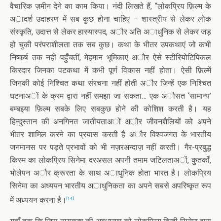
वैचारिक ज़मीन देने का काम किया। नंदी लिखते हैं, “लोकप्रिय फ़िल्म के
अादर्श उदाहरण में सब कुछ होना चाहिए − शास्त्रीय से लेकर लोक
संस्कृति, उदात्त से लेकर हास्यास्पद, अौर अति अाधुनिक से लेकर जड़
हो चुकी परंपराशीलता तक सब कुछ। कथा के भीतर उपकथाएं जो कभी
निष्कर्ष तक नहीं पहुँचतीं, मेहमान भूमिकाएं अौर ऐसे स्टीरियोटिपिकल
किरदार जिनका पटकथा में कभी पूर्ण विकास नहीं होता। ऐसी फ़िल्में
जिनकी कोई निश्चित कथा संरचना नहीं होती अौर जिन्हें एक निश्चित
घटनाअों के क्रम द्वारा नहीं समझा जा सकता… एक अौसत ‘सामान्य’
बम्बइया फ़िल्म सबके लिए सबकुछ होने की कोशिश करती है। यह
हिन्दुस्तान की अनगिनत जातीयताअों अौर जीवनशैलियों को अपने
भीतर शामिल करने का प्रयास करती है अौर विश्वजगत के भारतीय
जनमानस पर पड़ते प्रभावों को भी नज़रअन्दाज़ नहीं करती। गैर-प्रबुद्ध
किस्म का लोकप्रिय सिनेमा दरअसल अपनी तमाम जटिलताअों, कुतर्कों,
भोलेपन अौर क्रूरता के साथ अाधुनिक होता भारत है। लोकप्रिय
सिनेमा का अध्ययन भारतीय अाधुनिकता का अपने सबसे अपरिष्कृत रूप
में अध्ययन करना है।
[14]