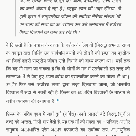
अौर उसके बनाए कानून को अंतिम बाध्यकारी सत्ता मानने
का कार्य अंजाम दे रहा है। महबूब ख़ान की ‘मदर इंडिया’ भी
इसी क्रम में सामुदायिक जीवन की सर्वोच्च नैतिक संस्था ‘माँ’
पर राज्य की सत्ता का अारोपण कर उसे जनमानस में सर्वोच्च
वैधता दिलवाने का काम कर रही थी।
वे लिखती हैं कि पचास के दशक के दर्शक के लिए वो (बिरजू) संभवत: राज्य
के कानून द्वारा निर्मित उन सार्वभौम बंधनों को तोड़ने की इच्छा का प्रतीक
था जिन्हें शहरी राष्ट्रीय जीवन उन्हें निभाने को बाध्य करता था। यहाँ तक
कि यह भी माना जा सकता है कि वो लोगों के मन में उठनेवाली इस तरह की
तमन्नाअों से पैदा हुए अपराधबोध का प्राश्चयित करने का मौका भी था।
अौर फिर उसे ‘सर्वोच्च सत्ता’ द्वारा सज़ा दिलवाया जाना, जो भारतीय
विश्वास में सदा से स्त्री रही है, फ़िल्म का अादिम विश्वासों के माध्यम से
नवीन व्यवस्था की स्थापना है।
[9]
फ़िल्म के अंतिम दृश्य में जहाँ दुर्गा (नर्गिस) अपने लाड़ले बेटे बिरजू (सुनील
दत्त) को अन्तत: गोली मार देती है, यह एक माँ की ममता का − परिवार अौर
समुदाय अाधारित प्रेम अौर वफ़ादारी का सर्वोच्च रूप, अाधुनिक