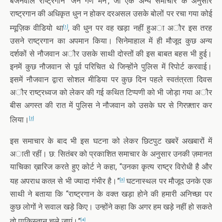
बजनेवाले राष्ट्रगान ‘जन गण मन’, जो एक अन्य समाचार के अनुसार
राष्ट्रगान की अधिकृत धुन न होकर दरअसल उसके बोलों पर रचा गया कोई
म्यूज़िक वीडियो था
, की धुन पर वह खड़ा नहीं हुअा अौर इस तरह
[1]
उसने राष्ट्रगान का अपमान किया। सिनेमाहाल में ही मौजूद कुछ अन्य
दर्शकों से नौजवान अौर उसके साथी दोस्तों की इस बाबत बहस भी हुई।
इनमें कुछ नौजवान से पूर्व परिचित थे जिन्होंने पुलिस में रिपोर्ट करवाई।
इसमें नौजवान द्वारा सोशल मीडिया पर कुछ दिन पहले स्वतंत्रता दिवस
अौर राष्ट्रध्वज को लेकर की गई कथित टिप्पणी को भी जोड़ा गया अौर
बीस अगस्त की रात में पुलिस ने नौजवान को उसके घर से गिरफ़्तार कर
लिया।
[2]
इस समाचार के बाद भी इस घटना को लेकर छिटपुट खबरें अखबारों में
अाती रहीं। छ: सितंबर को प्रकाशित समाचार के अनुसार उनकी ज़मानत
याचिका ख़ारिज करते हुए कोर्ट ने कहा, “उनका कृत्य राष्ट्र विरोधी है और
यह अपराध कत्ल से भी ज्यादा गंभीर है।”
घटनास्थल पर मौजूद उनके एक
[3]
साथी ने बताया कि “राष्ट्रगान के वक्त खड़ा होने की हमारी अनिच्छा पर
कुछ लोगों ने सवाल खड़े किए। उन्होंने कहा कि अगर हम खड़े नहीं हो सकते
तो पाकिस्तान चले जाएं।”
[4]