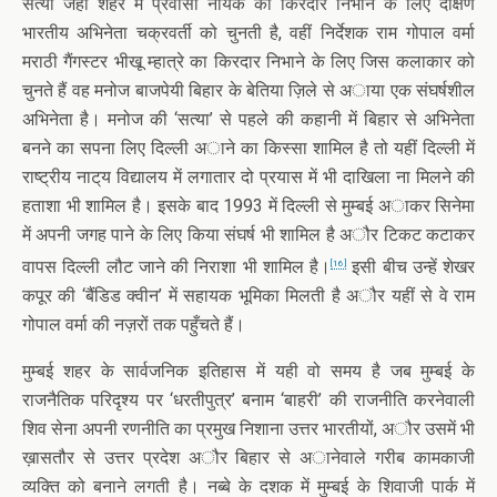
सत्या जहाँ शहर में प्रवासी नायक का किरदार निभाने के लिए दक्षिण
भारतीय अभिनेता चक्रवर्ती को चुनती है, वहीं निर्देशक राम गोपाल वर्मा
मराठी गैंगस्टर भीखू म्हात्रे का किरदार निभाने के लिए जिस कलाकार को
चुनते हैं वह मनोज बाजपेयी बिहार के बेतिया ज़िले से अाया एक संघर्षशील
अभिनेता है। मनोज की ‘सत्या’ से पहले की कहानी में बिहार से अभिनेता
बनने का सपना लिए दिल्ली अाने का किस्सा शामिल है तो यहीं दिल्ली में
राष्ट्रीय नाट्‌य विद्यालय में लगातार दो प्रयास में भी दाखिला ना मिलने की
हताशा भी शामिल है। इसके बाद 1993 में दिल्ली से मुम्बई अाकर सिनेमा
में अपनी जगह पाने के लिए किया संघर्ष भी शामिल है अौर टिकट कटाकर
वापस दिल्ली लौट जाने की निराशा भी शामिल है।
इसी बीच उन्हें शेखर
[16]
कपूर की ‘बैंडिड क्वीन’ में सहायक भूमिका मिलती है अौर यहीं से वे राम
गोपाल वर्मा की नज़रों तक पहुँचते हैं।
मुम्बई शहर के सार्वजनिक इतिहास में यही वो समय है जब मुम्बई के
राजनैतिक परिदृश्य पर ‘धरतीपुत्र’ बनाम ‘बाहरी’ की राजनीति करनेवाली
शिव सेना अपनी रणनीति का प्रमुख निशाना उत्तर भारतीयों, अौर उसमें भी
ख़ासतौर से उत्तर प्रदेश अौर बिहार से अानेवाले गरीब कामकाजी
व्यक्ति को बनाने लगती है। नब्बे के दशक में मुम्बई के शिवाजी पार्क में