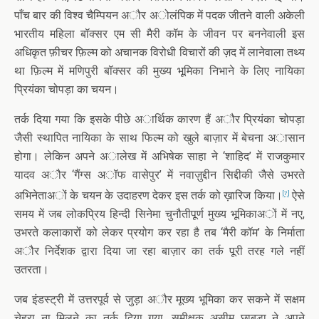
पाँच बार की विश्व चैम्पियन अौर अोलंपिक में पदक जीतने वाली अकेली
भारतीय महिला बॉक्सर एम सी मैरी कॉम के जीवन पर बननेवाली इस
अधिकृत फ़ीचर फ़िल्म को अचानक विरोधी विचारों की ज़द में लानेवाला तथ्य
था फ़िल्म में मणिपुरी बॉक्सर की मुख्य भूमिका निभाने के लिए नायिका
प्रियंका चोपड़ा का चयन।
तर्क दिया गया कि इसके पीछे अार्थिक कारण हैं अौर प्रियंका चोपड़ा
जैसी स्थापित नायिका के साथ फिल्म को खुले बाज़ार में बेचना अासान
होगा। लेकिन अपने अालेख में अभिषेक साहा ने ‘शाहिद’ में राजकुमार
यादव अौर ‘गैंग्स अॉफ वासेपुर’ में नवाज़ुद्दीन सिद्दीकी जैसे उभरते
अभिनेताअों के चयन के उदाहरण देकर इस तर्क को ख़ारिज किया।
ऐसे
[7]
समय में जब लोकप्रिय हिन्दी सिनेमा चुनौतीपूर्ण मुख्य भूमिकाअों में नए,
उभरते कलाकारों को लेकर प्रयोग कर रहा है तब ‘मैरी कॉम’ के निर्माता
अौर निर्देशक द्वारा दिया जा रहा बाज़ार का तर्क पूरी तरह गले नहीं
उतरता।
जब इंडस्ट्री में उत्तरपूर्व से जुड़ा अौर मूख्य भूमिका कर सकने में सक्षम
चेहरा ना मिलने का तर्क दिया गया, समीक्षक असीम छाबड़ा ने अपने