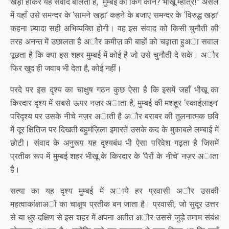
खड़ा होकर यह संवाद बोलता है, “मुम्बई का किंग कौन? भीखू म्हात्रे!” असल
में यहाँ उसे समन्दर के ‘सामने खड़ा’ कहने के बजाए समन्दर के ‘विरुद्ध खड़ा’
कहना ज़्यादा सही अभिव्यक्ति होगी। वह इस संवाद को किसी चुनौती की
तरह अनन्त में उछालता है अौर कमीज़ की बाहों को चढ़ाता हुअा सवाल
पूछता है कि क्या इस शहर मुम्बई में कोई है जो उसे चुनौती दे सके। अौर
फिर खुद ही जवाब भी देता है, कोई नहीं।
परदे पर इस दृश्य का चाक्षुष गठन कुछ ऐसा है कि इसमें जहाँ भीखू का
किरदार दृश्य में सबसे ऊपर नज़र अाता है, मुम्बई की मशहूर ‘स्काईलाइन’
परिदृश्य पर उसके नीचे नज़र अाती है अौर बराबर की तुलनात्मक छवि
में दूर क्षितिज पर दिखती बहुमंज़िला इमारतें उसके कद के मुकाबले लम्बाई में
छोटी। संवाद के अनुरूप यह दृश्यबंध भी ऐसा परिवेश गढ़ता है जिसमें
प्रतीक रूप में मुम्बई शहर भीखू के किरदार के ‘पैरों के नीचे’ नज़र अाता
है।
सत्या का यह दृश्य मुम्बई में अाये हर प्रवासी अौर उसकी
महत्वाकांक्षाअों का चाक्षुष प्रतीक बन जाता है। प्रवासी, जो सुदूर उत्तर
से या धुर दक्षिण से इस शहर में अपना अतीत अौर उससे जुड़े तमाम संबंध