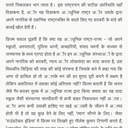
रास्ते निकलकर भाग जाता है। इस राष्ट्रगान की सटीक उपस्थिति यहाँ
विडम्बना है, अौर यह विडम्बना अाधुनिक राष्ट्र अौर उसके द्वारा
अपने नागरिक से एकनिष्ठ राष्ट्रभक्ति के बदले किए गए बराबरी के वादे की
कलई खोल देती है।
फ़िल्म सवाल पूछती है कि क्या यह अाधुनिक राष्ट्र-राज्य − जो अपने
स्कूलों, अस्पतालों, पुलिस थानों, कचहरियों, संसद भवनों के माध्यम से
जनमानस के मध्य प्रगट होता है अौर इन अाधुनिक संस्थाअों के द्वारा
अपने नागरिक को बराबरी, न्याय अौर लोकतंत्र का वादा करता है, उस
मिथकीय चिड़िया की तरह की कोई संरचना है जिसके बारे में कहा गया कि
अगर वो हासिल हो तो अापके मन की हर मुराद पूरी करने में सक्षम है
लेकिन असलियत में उसका कोई अस्तित्व नहीं? फ़िल्म बताती है कि भारत
जैसे गैर-बराबर मुल्क में अाधुनिक राज्य द्वारा किया समता का यह वादा
स्कूल जैसी संस्थागत चारदीवारी से कभी बाहर निकलकर नहीं अाता।
अौर अगर कभी उसकी हाशिए पर खड़े अादमी के जीवन में अामद
होती भी है तो वह कुछ देने के लिए नहीं, ‘त्याग’ माँगने के लिए। जैसा
‘राउंडटेबल इंडिया’ में फ़िल्म पर लिखते हुए नीलेश कुमार टिप्पणी करते हैं,