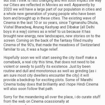
But that i think is fast changing and will soon impact the way
our Cities are reflected in Movies as well. Apparently by
2020 we will have a large part of our population in cities and
a whole new generation of young people who have been
born and brought up in these cities. The existing wave of
Cinema in the last 10 or so years, since Tigmanshu Dhulia,
Vishal Bharadwaj, Anurag Kashyap and Dibakar (all Delhi
boys in a way) comes as a relief to us because it has
brought new energy, new landscapes, new stories on to the
screen. Coming on the back of the fantasy filled mushy
Cinema of the 90’s, that made the meadows of Switzerland
familiar to us, it was a huge relief.
Hopefully soon we will start seeing the city itself make a
comeback, a real city this time, that does not need to be
violent or seedy to justify its existence. Just by been
routine and dull and monotonous as well as grinding (as i
am sure most city dwellers encounter the city) it will
provide a backdrop for exciting plots. Some of Marathi
Cinema today does that brilliantly and i hope Hindi Cinema
will also soon follow that path.
Sorry for the meandering all over the place, i do curate stuff
from the web on Cinema ocassionally at