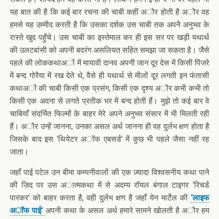
यह बात की है कि कई बार रचना की चाबी कहीं अौर होती है अौर वह
हमसे यह उम्मीद करती है कि उसका दर्शक उस चाबी तक अपनेे अनुभव के
रास्ते खुद पहुँचे। उस चाबी का इस्तेमाल कर ही इस सर पर खड़ी यथार्थ
की उलटबांसी को अपनी बदरंग असलियत सहित समझा जा सकता है। जैसे
पहले की लोककथाअों में मायावी दानव अपनी जान दूर देस में किसी पिंजरे
में बन्द गोरैया में रख देते थे, वैसे ही यथार्थ से मीलों दूर लगती इन फंतासी
कथाअों की चाबी किसी एक प्रसंग, किसी एक दृश्य अौर कभी कभी तो
किसी एक अदना से लगते प्रतीक भर में बन्द होती हैं। मुझे तो कई बार वे
चाबियाँ संदर्भित फिल्मों के बाहर मेरे अपने अनुभव संसार में भी मिलती रही
हैं। अौर उन्हें जानना, उनका असल अर्थ जानना ही वह दुर्लभ क्षण होता है
जिसके बाद इस ‘थियेटर अॉफ एबसर्ड’ में कुछ भी पहले जैसा नहीं रह
जाता।
जहाँ पाई पटेल उन बीमा कम्पनीवालों की एक ज़्यादा विश्वसनीय कथा पाने
की ज़िद पर उस अात्मकथा में से अदम्य रॉयल बंगाल टाइगर ‘रिचर्ड
पारकर’ को बाहर करता है, वही दुर्लभ क्षण है जहाँ येन मार्टेल की
‘लाइफ
अॉफ पाई’
अपनी कथा के असल अर्थ हमारे सामने खोलती है अौर हम