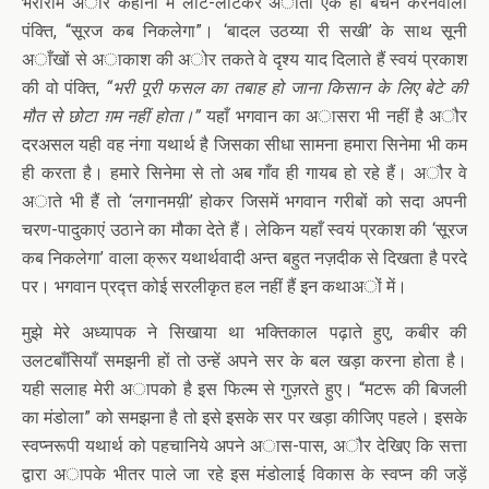
भैराराम अौर कहानी में लौट-लौटकर अाती एक ही बेचैन करनेवाली
पंक्ति, “सूरज कब निकलेगा”। ‘बादल उठय्या री सखी’ के साथ सूनी
अाँखों से अाकाश की अोर तकते वे दृश्य याद दिलाते हैं स्वयं प्रकाश
की वो पंक्ति,
“भरी पूरी फसल का तबाह हो जाना किसान के लिए बेटे की
मौत से छोटा ग़म नहीं होता।”
यहाँ भगवान का अासरा भी नहीं है अौर
दरअसल यही वह नंगा यथार्थ है जिसका सीधा सामना हमारा सिनेमा भी कम
ही करता है। हमारे सिनेमा से तो अब गाँव ही गायब हो रहे हैं। अौर वे
अाते भी हैं तो ‘लगानमय़ी’ होकर जिसमें भगवान गरीबों को सदा अपनी
चरण-पादुकाएं उठाने का मौका देते हैं। लेकिन यहाँ स्वयं प्रकाश की ‘सूरज
कब निकलेगा’ वाला क्रूर यथार्थवादी अन्त बहुत नज़दीक से दिखता है परदे
पर। भगवान प्रद्त्त कोई सरलीकृत हल नहीं हैं इन कथाअों में।
मुझे मेरे अध्यापक ने सिखाया था भक्तिकाल पढ़ाते हुए, कबीर की
उलटबाँसियाँ समझनी हों तो उन्हें अपने सर के बल खड़ा करना होता है।
यही सलाह मेरी अापको है इस फिल्म से गुज़रते हुए। “मटरू की बिजली
का मंडोला” को समझना है तो इसे इसके सर पर खड़ा कीजिए पहले। इसके
स्वप्नरूपी यथार्थ को पहचानिये अपने अास-पास, अौर देखिए कि सत्ता
द्वारा अापके भीतर पाले जा रहे इस मंडोलाई विकास के स्वप्न की जड़ें