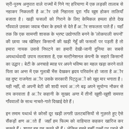
स्री-पुरुष अनुपात वाले राज्यों में गिने गए हरियाणा में एक लड़की तालाब से
नहाकर निकलती है अौर उसे निहारता पूरा गाँव खुश होकर तालियाँ
बजाता है। खड़ी फसलों को गिराने के लिए केमिकल हमला होते देख
गाँववाले उसका जवाब गोबर के हमले से देते हैं अौर सफलता पाते हैं। यहाँ
तक कि एक सामन्ती शासक के भ्रष्ट उद्योगपति बनने के ‘लोकपाली सपनों’
की छाया जब खेतिहर किसानों की खड़ी गेहूँ की फसलों पर पड़ती है तो
हमारा नायक उससे निपटने का हमारी देखी-जानी दुनिया का सबसे
अयथार्थवादी उपाय तलाशता है, एक मल्टीनेशनल कंपनी के सहारे किसानों
का उद्धार। बेटी के अनचाहे ब्याह पर अपने भविष्य का महल खड़ा करने वाले
पिता का अन्त में एक गुलाबी भैंस देखकर हृदय परिवर्तन हो जाता है अौर
वह दुष्ट राजनेता अौर उसके सरकारी पिट्ठुअों को खुद मार भगाता है।
यही नहीं, वो अपनी बेटी की शादी स्वयं अागे बढ़ अपने सुयोग्य नौकर से
तय करवाता है अौर कहानी के सुखद अन्त में तीनों खुशी-खुशी समस्त
गाँववालों के साथ नाचते-गाते दिखाई देते हैं।
इन तमाम यथार्थ से कोसों दूर खड़ी लगती उलटबांसियों से गुज़रते हुए ऐसे
सैंकड़ों क्षण अाते हैं जहाँ हम फिल्म को वाहियात कहकर खारिज कर
सकते हैं। शायद हम यह करते भी हैं। लेकिन हमने इन्हीं पन्नों पर पहले भी