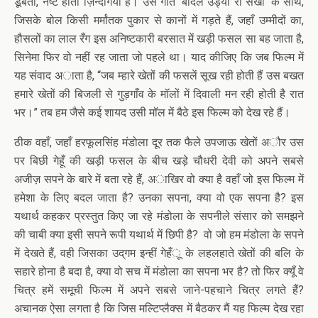
डूबती, नष्ट होती ज़िन्दगियाँ हैं। उस गीत ‘बादल उड्या री सखी’ के साथ,
जिसके बोल किसी मर्मांतक पुकार से कानों में गड़ते हैं, जहाँ उम्मीदों का,
हौसलों का लाल रँग इस अनिष्टकारी बरसात में खड़ी फसल सा बह जाता है,
सिनेमा फिर वो नहीं रह जाता जो पहले था। याद कीजिए कि जब फिल्म में
यह संवाद अाता है, “जब म्हारे खेतों की फसलें सूख रही होती हैं उस बखत
हमारे खेतों की बिजली से गुड़गाँव के मॉलों में दिवाली मन रही होती है रात
भर।” तब हम जैसे कई शायद उसी मॉल में बैठे इस फिल्म को देख रहे हैं।
ठीक वहाँ, जहाँ हरफूलसिंह मंडोला दूर तक फैले उपजाऊ खेतों अौर उस
पर बिछी गेहूँ की खड़ी फसल के बीच खड़े चौधरी देवी को अपने सबसे
अजीज़ सपने के बारे में बता रहे हैं, अाखिर वो क्या है वहाँ जो इस फिल्म में
हमेशा के लिए बदल जाता है? उनका सपना, क्या वो एक सपना है? इस
यथार्थ कहकर प्रस्तुत किए जा रहे मंडोला के सपनीले संसार को समझने
की चाबी क्या इसी सपने रूपी यथार्थ में छिपी है? वो जो हम मंडोला के सपने
में देखते हैं, वही जिसका उद्‌गम इन्हीं गेहँू के लहलहाते खेतों की बलि के
सहारे होना है बदा है, क्या वो सच में मंडोला का सपना भर है? तो फिर क्यूँ वे
चित्र हमें समूची फिल्म में अपने सबसे जाने-पहचाने चित्र लगते हैं?
अचानक ऐसा लगता है कि जिस मल्टिप्लैक्स में बैठकर मैं यह फिल्म देख रहा