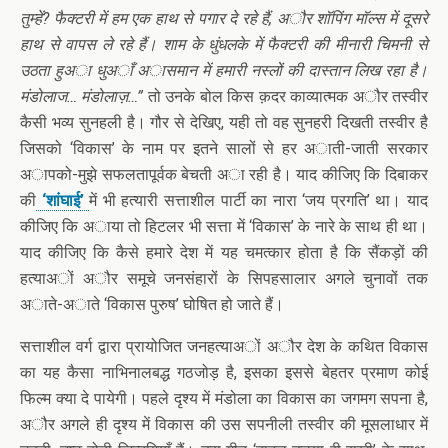
तुम्हें? फैक्टरी में हम एक हाथ से पगार दे रहे हैं, अौर शॉपिंग मॉल्स में दूसरे
हाथ से वापस ले रहे हैं। शाम के धुंधलके में फैक्टरी की मीनारी चिमनी से
उठता हुअा धुअाँ अासमान में हमारी नस्लों की दास्तान लिख रहा है।
मंडोलाज… मंडोलाज़…”
तो उनके बोल किस क़दर काव्यात्मक अौर तस्वीर
कैसी भव्य सुनहली है। गौर से देखिए, यही तो वह सुनहरी दिखती तस्वीर है
जिसको ‘विकास’ के नाम पर इतने सालों से हर अाती-जाती सरकार
अापको-मुझे सफलतापूर्वक बेचती अा रही है। याद कीजिए कि दिबाकर
की
‘शांघाई’
में भी हत्यारी सत्ताशील पार्टी का नारा ‘जय प्रगति’ था। याद
कीजिए कि अाया तो हिटलर भी सत्ता में ‘विकास’ के नारे के साथ ही था।
याद कीजिए कि कैसे हमारे देश में यह चमत्कार होता है कि सैंकड़ों की
हत्याअों अौर समूचे जनसंहारों के सिपहसालार अगले चुनावों तक
अाते-अाते ‘विकास पुरुष’ घोषित हो जाते हैं।
सत्ताशील वर्ग द्वारा प्रायोजित जनहत्याअों अौर देश के कथित विकास
का यह कैसा नाभिनालबद्ध गठजोड़ है, इसका इससे बेहतर प्रमाण कोई
फिल्म क्या दे पायेगी। पहले दृश्य में मंडोला का विकास का जगमग सपना है,
अौर अगले ही दृश्य में विकास की उस सपनीली तस्वीर की मूसलाधार में