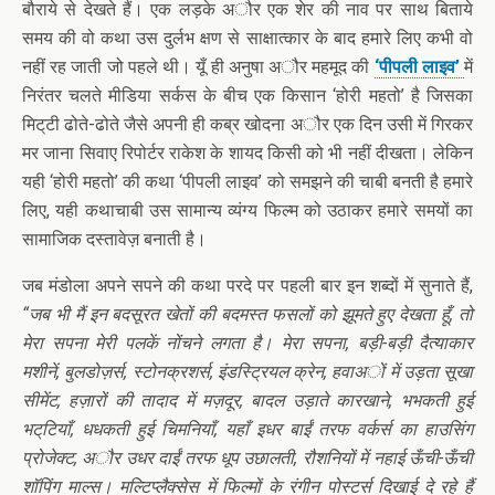
बौराये से देखते हैं। एक लड़के अौर एक शेर की नाव पर साथ बिताये
समय की वो कथा उस दुर्लभ क्षण से साक्षात्कार के बाद हमारे लिए कभी वो
नहीं रह जाती जो पहले थी। यूँ ही अनुषा अौर महमूद की
‘पीपली लाइव’
में
निरंतर चलते मीडिया सर्कस के बीच एक किसान ‘होरी महतो’ है जिसका
मिट्‌टी ढोते-ढोते जैसे अपनी ही कब्र खोदना अौर एक दिन उसी में गिरकर
मर जाना सिवाए रिपोर्टर राकेश के शायद किसी को भी नहीं दीखता। लेकिन
यही ‘होरी महतो’ की कथा ‘पीपली लाइव’ को समझने की चाबी बनती है हमारे
लिए, यही कथाचाबी उस सामान्य व्यंग्य फिल्म को उठाकर हमारे समयों का
सामाजिक दस्तावेज़ बनाती है।
जब मंडोला अपने सपने की कथा परदे पर पहली बार इन शब्दों में सुनाते हैं,
“जब भी मैं इन बदसूरत खेतों की बदमस्त फसलों को झूमते हुए देखता हूँ, तो
मेरा सपना मेरी पलकें नोंचने लगता है। मेरा सपना, बड़ी-बड़ी दैत्याकार
मशीनें, बुलडोज़र्स, स्टोनक्रशर्स, इंडस्ट्रियल क्रेन, हवाअों में उड़ता सूखा
सीमेंट, हज़ारों की तादाद में मज़दूर, बादल उड़ाते कारखाने, भभकती हुई
भट्‌टियाँ, धधकती हुई चिमनियाँ, यहाँ इधर बाईं तरफ वर्कर्स का हाउसिंग
प्रोजेक्ट, अौर उधर दाईं तरफ धूप उछालती, रौशनियों में नहाई ऊँची-ऊँची
शॉपिंग माल्स। मल्टिप्लैक्सेस में फिल्मों के रंगीन पोस्टर्स दिखाई दे रहे हैं