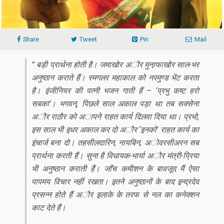
Share
Tweet
Pin
Mail
” बड़ी प्रार्थना होती है। जमाखोर अौर मुना़फाखोर साल-भर
अनुष्ठान कराते हैं। स्मगलर महाकाल को नरमुण्ड भेंट करता
है। इंजीनियर की पत्नी भजन गाती हैं – ‘प्रभु कष्ट हरो
सबका’। भगवन्‌, पिछले साल अकाल पड़ा था तब सक्सेना
अौर राठौर को अापने राहत कार्य दिलवा दिया था। प्रभो,
इस साल भी इधर अकाल कर दो अौर ‘इनको’ राहत कार्य का
इंचार्ज बना दो। तहसीलदारिन, नायबिन, अोवरसीअरन सब
प्रार्थना करती हैं। सुना है विधायक-भार्या अौर मंत्री-प्रिया
भी अनुष्ठान कराती हैं। जाँच कमीशन के बावजूद मैं ऐसा
पापमय विचार नहीं रखता। इतने अनुष्ठानों के बाद इन्द्रदेव
प्रसन्न होते हैं अौर इलाके के तरफ से नल का कनेक्शन
काट देते हैं।